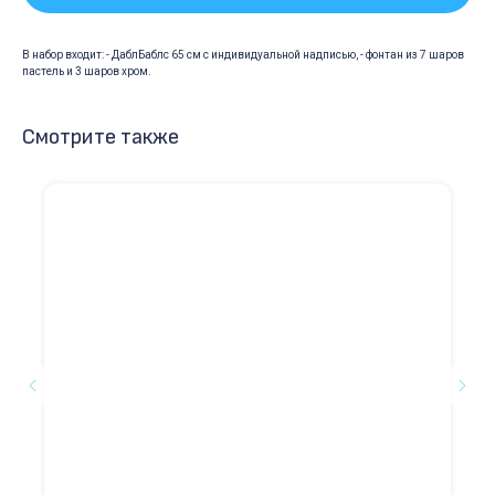
В набор входит: - ДаблБаблс 65 см с индивидуальной надписью, - фонтан из 7 шаров
пастель и 3 шаров хром.
Смотрите также