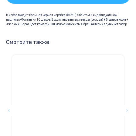
В набор входит: Большая черная коробка (80:80) с бантом и индивидуальной
надписью Фонтан из 10 шаров: 2 фольгированных звезды (сердца) + 5 шаров хром +
3 черных шара! Цвет композиции можно изменить! Обращайтесь к администратор
Смотрите также