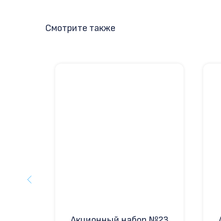
Смотрите также
 №19
Акционный набор №23