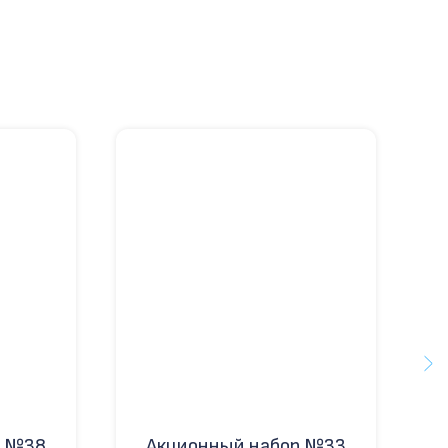
р №38
Акционный набор №33