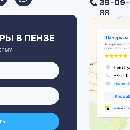
39-09-
88
Ы В ПЕНЗЕ
ОРМУ
ть