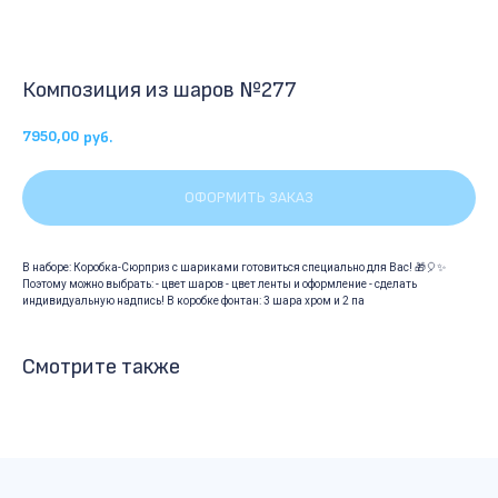
Композиция из шаров №277
7950,00
руб.
ОФОРМИТЬ ЗАКАЗ
В наборе: Коробка-Сюрприз с шариками готовиться специально для Вас! 🎁🎈✨
Поэтому можно выбрать: - цвет шаров - цвет ленты и оформление - сделать
индивидуальную надпись! В коробке фонтан: 3 шара хром и 2 па
Смотрите также