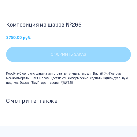
Композиция из шаров №265
3750,00
руб.
ОФОРМИТЬ ЗАКАЗ
Коробка-Сюрприз с шариками готовиться специально для Вас! 🎁🎈✨ Поэтому
можно выбрать: - цвет шаров - цвет ленты и оформление - сделать индивидуальную
надпись! Эффект 'Вау!' гарантирован 👌&#128
Смотрите также