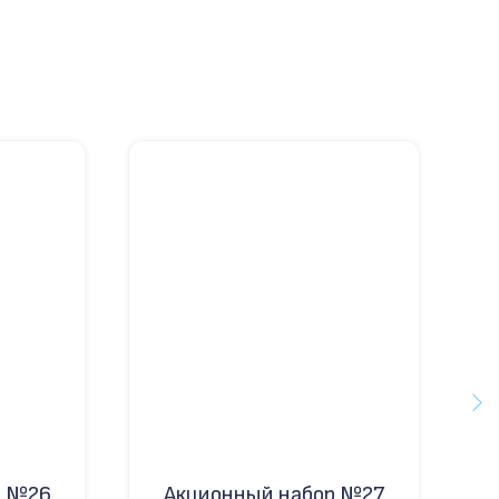
р №26
Акционный набор №27