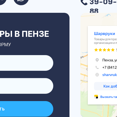
39-09-
88
Ы В ПЕНЗЕ
ОРМУ
ть