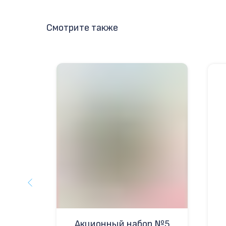
Смотрите также
 №40
Акционный набор №5