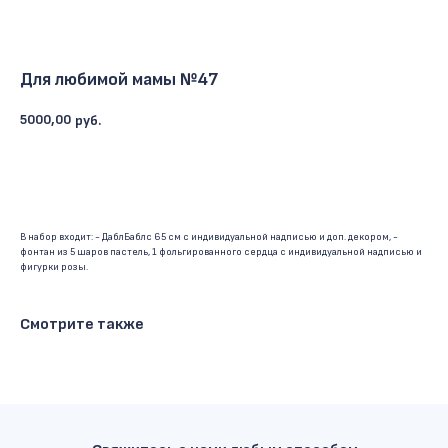
Для любимой мамы №47
5000,00
руб.
ОФОРМИТЬ ЗАКАЗ
В набор входит: - ДаблБаблс 65 см с индивидуальной надписью и доп. декором, -
фонтан из 5 шаров пастель, 1 фольгированного сердца с индивидуальной надписью и
фигурки розы.
Смотрите также